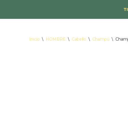
T
Saltar
al
contenido
Inicio
\
HOMBRE
\
Cabello
\
Champú
\
Champ