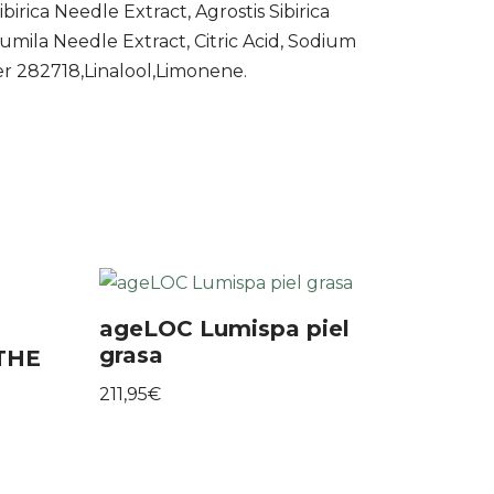
birica Needle Extract, Agrostis Sibirica
Pumila Needle Extract, Citric Acid, Sodium
r 282718,Linalool,Limonene.
ageLOC Lumispa piel
grasa
 THE
211,95
€