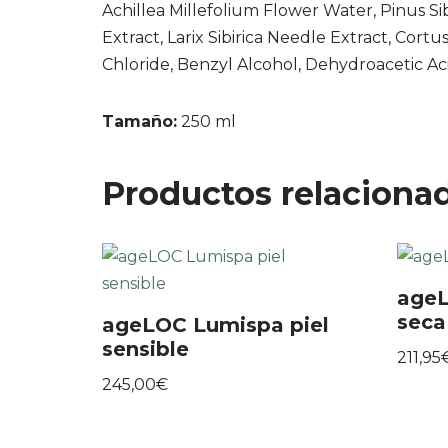
Achillea Millefolium Flower Water, Pinus Sibi
Extract, Larix Sibirica Needle Extract, Cort
Chloride, Benzyl Alcohol, Dehydroacetic A
Tamaño:
250 ml
Productos relaciona
ageL
seca
ageLOC Lumispa piel
sensible
211,95
245,00
€