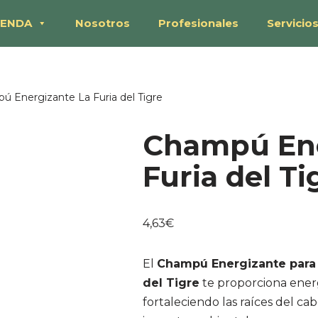
IENDA
Nosotros
Profesionales
Servicio
ú Energizante La Furia del Tigre
Champú Ene
Furia del Ti
4,63
€
El
Champú Energizante para c
del Tigre
te proporciona energ
fortaleciendo las raíces del ca