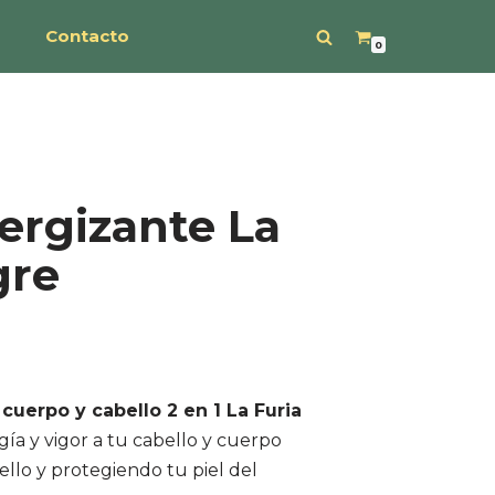
s
Contacto
0
rgizante La
gre
uerpo y cabello 2 en 1 La Furia
ía y vigor a tu cabello y cuerpo
bello y protegiendo tu piel del