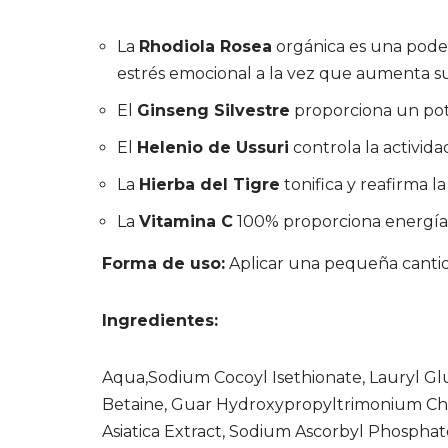
La
Rhodiola Rosea
orgánica es una podero
estrés emocional a la vez que aumenta su 
El
Ginseng Silvestre
proporciona un pote
El
Helenio de Ussuri
controla la activida
La
Hierba del Tigre
tonifica y reafirma la 
La
Vitamina C
100% proporciona energía, 
Forma de uso:
Aplicar una pequeña cantid
Ingredientes:
Aqua,Sodium Cocoyl Isethionate, Lauryl G
Betaine, Guar Hydroxypropyltrimonium Chlo
Asiatica Extract, Sodium Ascorbyl Phosphate,