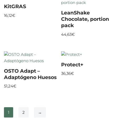
KitGRAS
LeanShake
16,12
€
Chocolate, portion
pack
44,63
€
Protect+
OSTO Adapt –
36,36
€
Adaptógeno Huesos
51,24
€
1
2
→