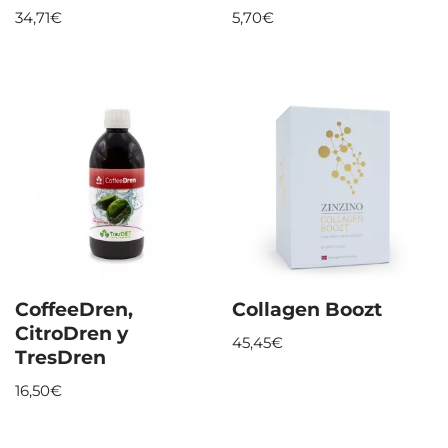
34,71
€
5,70
€
CoffeeDren,
Collagen Boozt
CitroDren y
45,45
€
TresDren
16,50
€