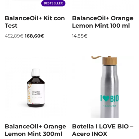
BalanceOil+ Kit con
BalanceOil+ Orange
Test
Lemon Mint 100 ml
452,89
€
168,60
€
14,88
€
BalanceOil+ Orange
Botella I LOVE BIO –
Lemon Mint 300ml
Acero INOX