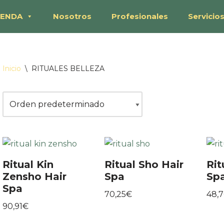
IENDA
Nosotros
Profesionales
Servicio
Inicio
\
RITUALES BELLEZA
Ritual Kin
Ritual Sho Hair
Rit
Zensho Hair
Spa
Sp
Spa
70,25
€
48,7
90,91
€