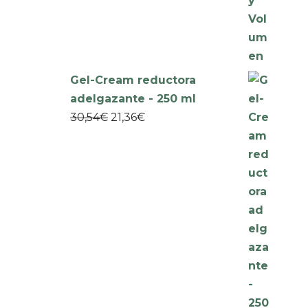
Gel-Cream reductora
adelgazante - 250 ml
30,54
€
21,36
€