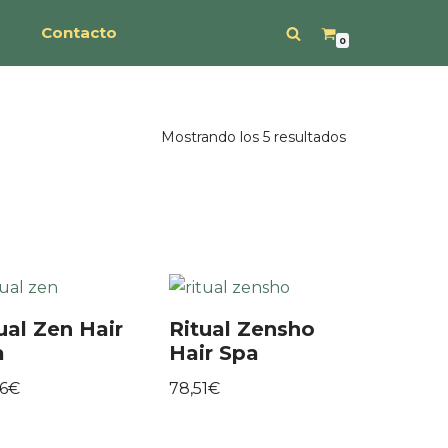
s
Contacto
0
Mostrando los 5 resultados
ual Zen Hair
Ritual Zensho
a
Hair Spa
6
€
78,51
€