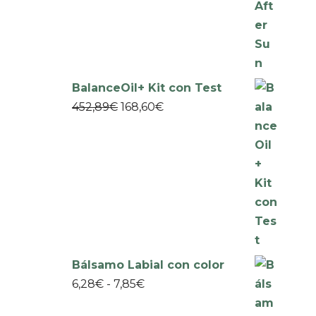
BalanceOil+ Kit con Test
452,89
€
168,60
€
Bálsamo Labial con color
6,28
€
-
7,85
€