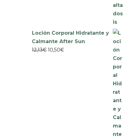
Loción Corporal Hidratante y
Calmante After Sun
12,13
€
10,50
€