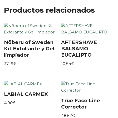
Productos relacionados
Nõberu of Sweden
AFTERSHAVE
Kit Exfoliante y Gel
BALSAMO
limpiador
EUCALIPTO
37,19
€
10,54
€
LABIAL CARMEX
True Face Line
4,96
€
Corrector
48,52
€