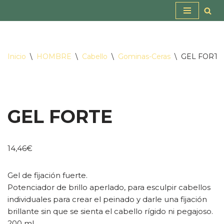
Saltar
al
contenido
Inicio
\
HOMBRE
\
Cabello
\
Gominas-Ceras
\
GEL FORTE
GEL FORTE
14,46
€
Gel de fijación fuerte.
Potenciador de brillo aperlado, para esculpir cabellos
individuales para crear el peinado y darle una fijación
brillante sin que se sienta el cabello rígido ni pegajoso.
200 ml.