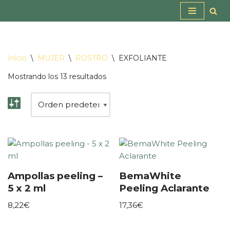
Saltar
al
contenido
Inicio
\
MUJER
\
ROSTRO
\
EXFOLIANTE
Mostrando los 13 resultados
Ampollas peeling –
BemaWhite
5 x 2 ml
Peeling Aclarante
8,22
€
17,36
€