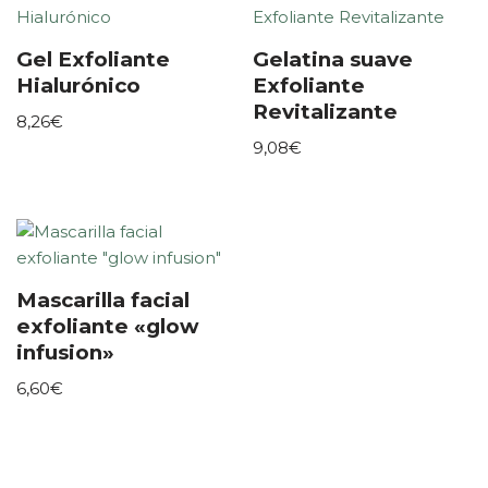
Gel Exfoliante
Gelatina suave
Hialurónico
Exfoliante
Revitalizante
8,26
€
9,08
€
Mascarilla facial
exfoliante «glow
infusion»
6,60
€