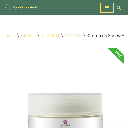
Saltar
al
contenido
Inicio
\
MUJER
\
CUERPO
\
ESCOTE
\
Crema de Senos-Fi