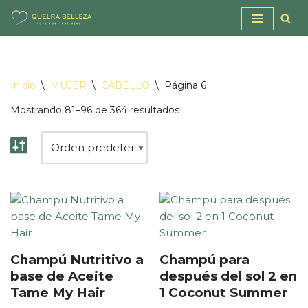
Saltar
al
contenido
Inicio
\
MUJER
\
CABELLO
\
Página 6
Mostrando 81–96 de 364 resultados
Champú Nutritivo a
Champú para
base de Aceite
después del sol 2 en
Tame My Hair
1 Coconut Summer