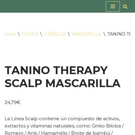
Saltar
al
contenido
Inicio
\
MUJER
\
CABELLO
\
MASCARILLA
\
TANINO TH
TANINO THERAPY
SCALP MASCARILLA
24,79
€
La Línea Scalp contiene un compuesto de activos,
extractos y vitaminas naturales, como: Ginko Biloba /
Romero / Anís / Hamamélis / Brote de bambú /