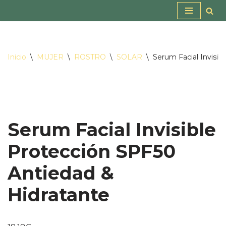
Saltar
al
contenido
Inicio
\
MUJER
\
ROSTRO
\
SOLAR
\
Serum Facial Invisib
Serum Facial Invisible
Protección SPF50
Antiedad &
Hidratante