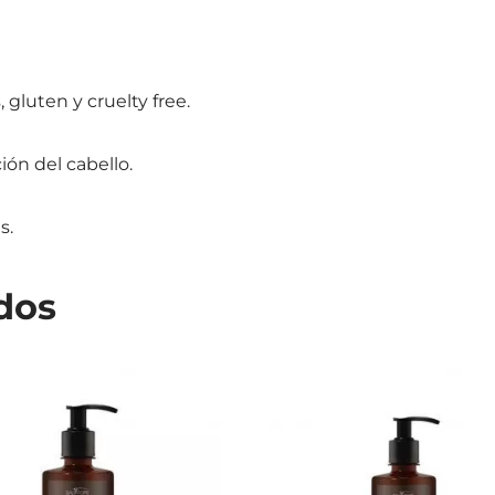
 gluten y cruelty free.
ón del cabello.
s.
dos