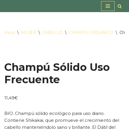
Saltar
al
contenido
Inicio
\
MUJER
\
CABELLO
\
CHAMPU ORGANICO
\
Cham
Champú Sólido Uso
Frecuente
11,49
€
BIO. Champú sólido ecológico para uso diario.
Contiene Shikakai, que promueve el crecimiento del
cabello manteniéndolo sano y brillante. El Dátil del