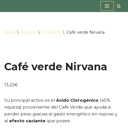
Saltar
al
contenido
Inicio
\
MUJER
\
CUERPO
\
Café verde Nirvana
Café verde Nirvana
13,22
€
Su principal activo es el
Ácido Clorogénico
(45%
riqueza) proveniente del Café Verde que ayuda a
perder peso gracias al gasto energético en reposo y
al
efecto saciante
que posee.