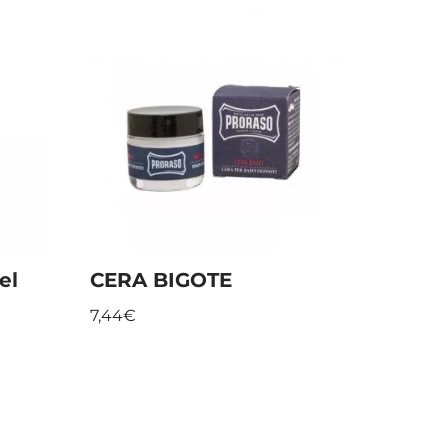
el
CERA BIGOTE
7,44
€