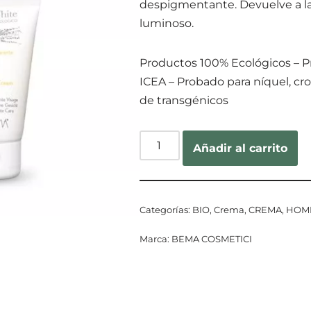
despigmentante. Devuelve a la 
luminoso.
Productos 100% Ecológicos – Pr
ICEA – Probado para níquel, cr
de transgénicos
Añadir al carrito
Categorías:
BIO
,
Crema
,
CREMA
,
HOM
Marca:
BEMA COSMETICI