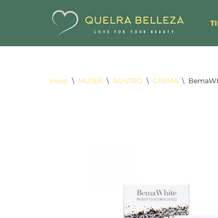
T
Saltar
al
contenido
Inicio
\
MUJER
\
ROSTRO
\
CREMA
\
BemaWhi