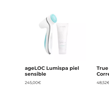
ageLOC Lumispa piel
True
sensible
Corr
245,00
€
48,52