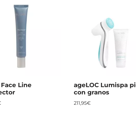
 Face Line
ageLOC Lumispa pi
ector
con granos
€
211,95
€