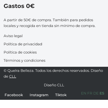
Gastos 0€
A partir de 50€ de compra. También para pedidos
locales y recogida en tienda sin mínimo de compra.
Aviso legal
Política de privacidad
Política de cookies
Términos y condiciones
© Quelra Belleza. Todos los derechos reservados. Diseño
de
CLL
Diseño
CLL
EN
FR
DE
ES
Facebook
Instagram
Tiktok
Optimized by Seraphinite Accelerator
Turns on site high speed to be attractive for people and search engines.