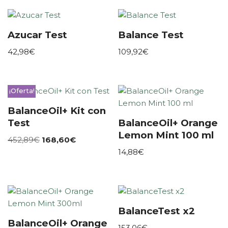
Azucar Test
Balance Test
42,98
€
109,92
€
¡Oferta!
BalanceOil+ Kit con
Test
BalanceOil+ Orange
Lemon Mint 100 ml
452,89
€
168,60
€
14,88
€
BalanceTest x2
BalanceOil+ Orange
153,06
€