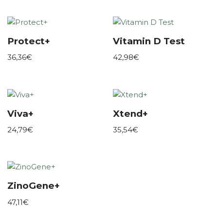
Protect+
Vitamin D Test
36,36
€
42,98
€
Viva+
Xtend+
24,79
€
35,54
€
ZinoGene+
47,11
€