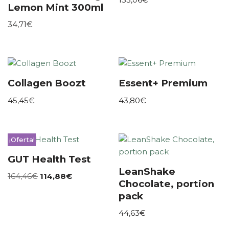
Lemon Mint 300ml
34,71
€
Collagen Boozt
Essent+ Premium
45,45
€
43,80
€
¡Oferta!
GUT Health Test
LeanShake
164,46
€
114,88
€
Chocolate, portion
pack
44,63
€