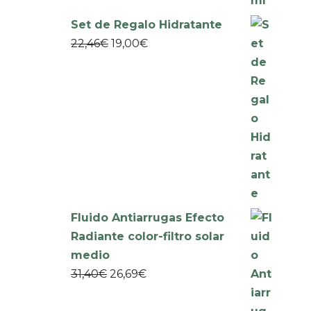
Set de Regalo Hidratante
22,46
€
19,00
€
Fluido Antiarrugas Efecto
Radiante color-filtro solar
medio
31,40
€
26,69
€