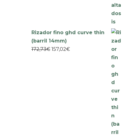
Rizador fino ghd curve thin
(barril 14mm)
172,73
€
157,02
€