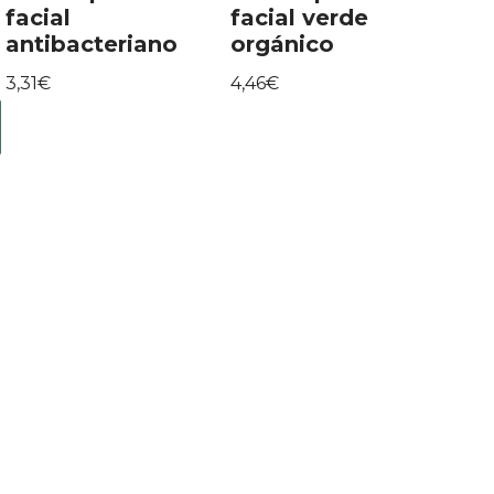
facial
facial verde
antibacteriano
orgánico
3,31
€
4,46
€