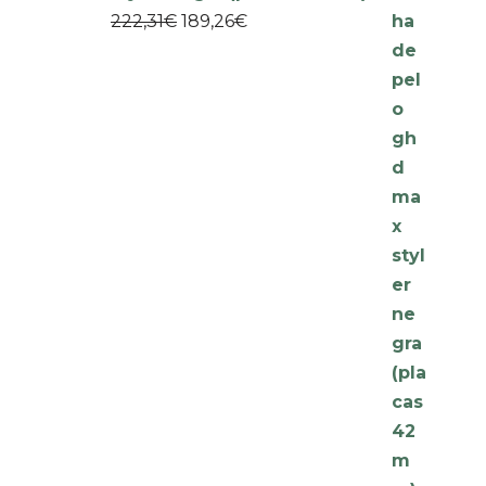
222,31
€
189,26
€