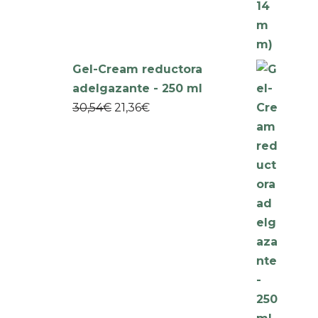
Gel-Cream reductora
adelgazante - 250 ml
30,54
€
21,36
€