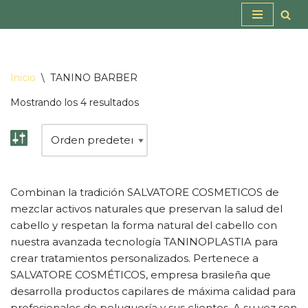
Saltar
al
contenido
Inicio
\
TANINO BARBER
Mostrando los 4 resultados
Combinan la tradición SALVATORE COSMETICOS de
mezclar activos naturales que preservan la salud del
cabello y respetan la forma natural del cabello con
nuestra avanzada tecnología TANINOPLASTIA para
crear tratamientos personalizados. Pertenece a
SALVATORE COSMÉTICOS, empresa brasileña que
desarrolla productos capilares de máxima calidad para
profesionales de peluquería y sus clientes. A su vez son